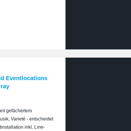
d Eventlocations
rray
reit gefächertem
ik, Varieté - entscheidet
nstallation inkl. Line-