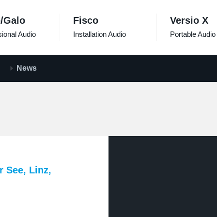
/Galo
Fisco
Versio X
ional Audio
Installation Audio
Portable Audio
News
 See, Linz,