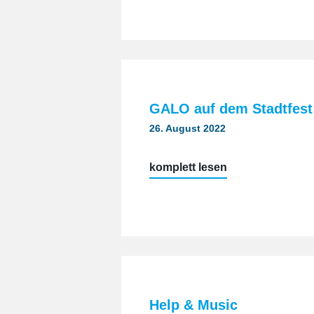
in
Linz/
Österreich“
GALO auf dem Stadtfest
26. August 2022
„GALO
komplett lesen
auf
dem
Stadtfest
Weißenfels“
Help & Music