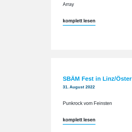
Array
„Rantastic
komplett lesen
Livebühnen
und
Eventlocations
mit
K.M.E.
PANO
SBÄM Fest in Linz/Öster
Line-
Array“
31. August 2022
Punkrock vom Feinsten
„SBÄM
komplett lesen
Fest