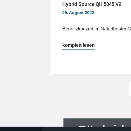
Hybrid Source QH 5045 V2
09. August 2022
Benefizkonzert im Naturtheater 
„Help
komplett lesen
&
Music“
Für leid