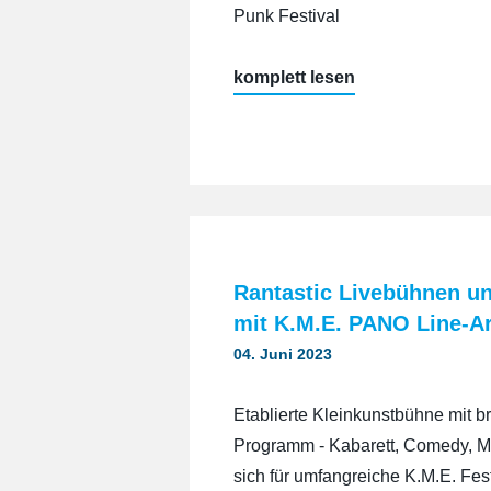
Punk Festival
„SBÄM
komplett lesen
Festival
Pichlinger
See,
Linz,
Österreich“
Rantastic Livebühnen un
mit K.M.E. PANO Line-A
04. Juni 2023
Etablierte Kleinkunstbühne mit b
Programm - Kabarett, Comedy, Mus
sich für umfangreiche K.M.E. Festi