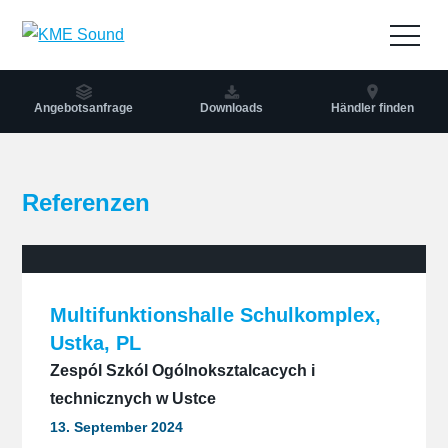
zum
Inhalt
Navig
öffne
Angebotsanfrage
Downloads
Händler finden
Referenzen
Multifunktionshalle Schulkomplex,
Ustka, PL
Zespól Szkól Ogólnoksztalcacych i
technicznych w Ustce
13. September 2024