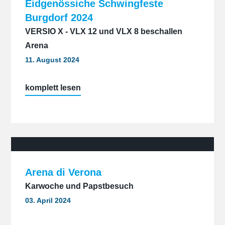
Eidgenössiche Schwingfeste
Burgdorf 2024
VERSIO X - VLX 12 und VLX 8 beschallen
Arena
11. August 2024
„Eidgenössiche
komplett lesen
Schwingfeste
Burgdorf
2024“
Arena di Verona
Karwoche und Papstbesuch
03. April 2024